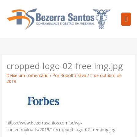
Ir
Men
para
o
prin
conteúdo
cropped-logo-02-free-img.jpg
Deixe um comentário
/ Por
Rodolfo Silva
/
2 de outubro de
2019
https://www.bezerrasantos.com.br/wp-
content/uploads/2019/10/cropped-logo-02-free-img.jpg